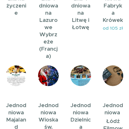
życzeni
dniowa
dniowa
Fabryk
e
na
na
a
Lazuro
Litwę i
Krówek
we
Łotwę
od 105 zł
Wybrz
eże
(Francj
a)
Jednod
Jednod
Jednod
Jednod
niowa
niowa
niowa
niowa
Majalan
Wioska
Dzielnic
Łódź
d
św.
a
Filmow