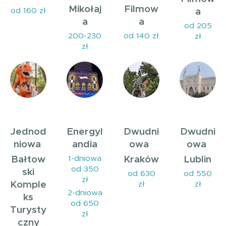
Mikołaj
Filmow
a
od 160 zł
a
a
od 205
200-230
od 140 zł
zł
zł
Jednod
Energyl
Dwudni
Dwudni
niowa
andia
owa
owa
Bałtow
Kraków
Lublin
1-dniowa
od 350
ski
od 630
od 550
zł
Komple
zł
zł
2-dniowa
ks
od 650
Turysty
zł
czny