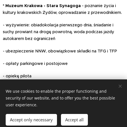
*
Muzeum Krakowa - Stara Synagoga
- poznanie życia i
kultury krakowskich Żydów, oprowadzanie z przewodnikiem.
- wyżywienie: obiadokolacja pierwszego dnia, śniadanie i
suchy prowiant na drogę powrotną, woda podczas jazdy
autokarem bez ograniczeń
- ubezpieczenie NNW, obowiązkowe składki na TFG i TFP
- opłaty parkingowe i postojowe
- opiekę pilota
We use cookies to enable the proper functioning and
Share
security of our website, and to offer you the best possible
user experience.
Accept only necessary
Accept all
Powered by
Webnode
Cookies