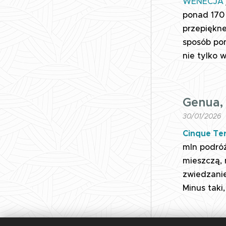
WENECJA
ponad 170 
przepiękn
sposób pom
nie tylko 
Genua, 
30/01/2026
Cinque Te
mln podróż
mieszczą, 
zwiedzanie
Minus taki,