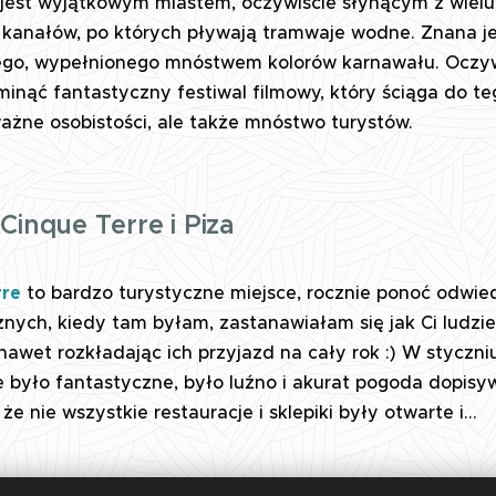
jest wyjątkowym miastem, oczywiście słynącym z wielu
kanałów, po których pływają tramwaje wodne. Znana je
ego, wypełnionego mnóstwem kolorów karnawału. Oczyw
inąć fantastyczny festiwal filmowy, który ściąga do te
ważne osobistości, ale także mnóstwo turystów.
Cinque Terre i Piza
rre
to bardzo turystyczne miejsce, rocznie ponoć odwied
nych, kiedy tam byłam, zastanawiałam się jak Ci ludzie
nawet rozkładając ich przyjazd na cały rok :) W styczni
 było fantastyczne, było luźno i akurat pogoda dopisy
 że nie wszystkie restauracje i sklepiki były otwarte i...