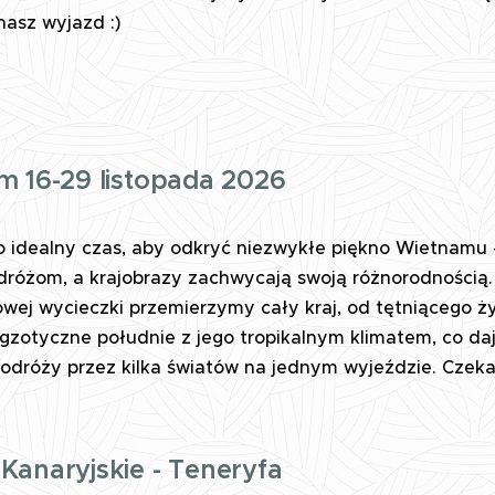
asz wyjazd :)
m 16-29 listopada 2026
o idealny czas, aby odkryć niezwykłe piękno Wietnamu
dróżom, a krajobrazy zachwycają swoją różnorodnością
owej wycieczki przemierzymy cały kraj, od tętniącego ż
gzotyczne południe z jego tropikalnym klimatem, co da
odróży przez kilka światów na jednym wyjeździe. Czekaj
anaryjskie - Teneryfa