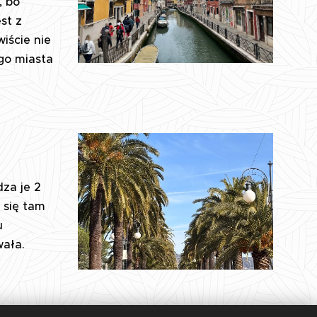
, bo
st z
iście nie
go miasta
za je 2
 się tam
u
wała.