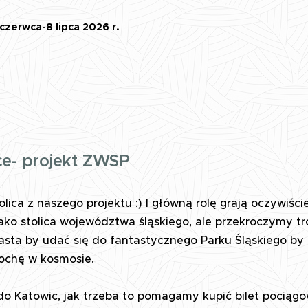
czerwca-8 lipca 2026 r.
ce- projekt ZWSP
olica z naszego projektu :) I główną rolę grają oczywiści
ako stolica województwa śląskiego, ale przekroczymy t
asta by udać się do fantastycznego Parku Śląskiego by
rochę w kosmosie.
do Katowic, jak trzeba to pomagamy kupić bilet pociąg