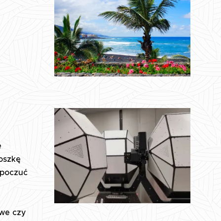
e
roszkę
 poczuć
owe czy