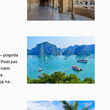
 – pogoda
. Podczas
yciem
je
ą na...