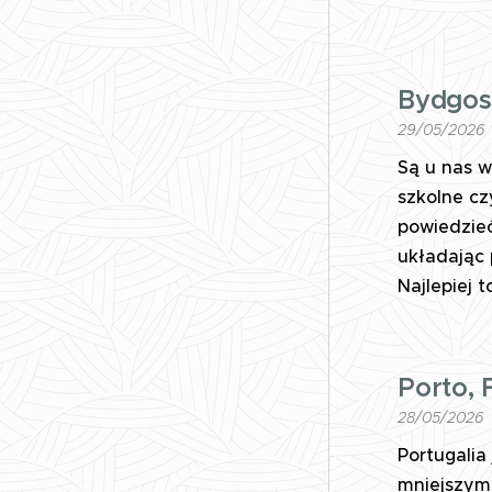
Bydgos
29/05/2026
Są u nas w
szkolne cz
powiedzieć
układając
Najlepiej 
Porto, 
28/05/2026
Portugalia
mniejszym 