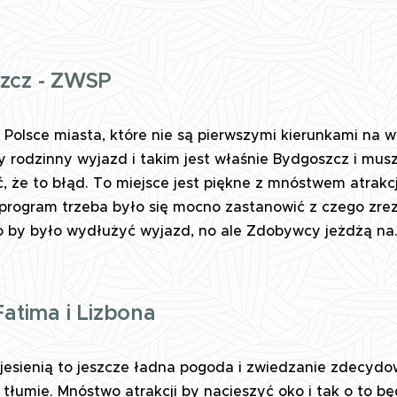
zcz - ZWSP
 Polsce miasta, które nie są pierwszymi kierunkami na w
y rodzinny wyjazd i takim jest właśnie Bydgoszcz i mu
, że to błąd. To miejsce jest piękne z mnóstwem atrakcji
 program trzeba było się mocno zastanowić z czego zr
to by było wydłużyć wyjazd, no ale Zdobywcy jeżdżą na.
Fatima i Lizbona
 jesienią to jeszcze ładna pogoda i zwiedzanie zdecyd
tłumie. Mnóstwo atrakcji by nacieszyć oko i tak o to bę