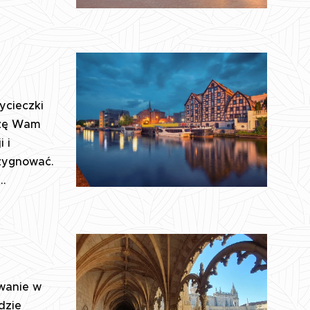
ycieczki
szę Wam
 i
ezygnować.
..
owanie w
dzie