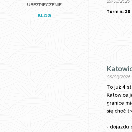
29/03/2026
UBEZPIECZENIE
Termin: 29 
BLOG
Katowi
06/03/2026
To już 4 st
Katowice j
granice mi
się choć t
- dojazdu 