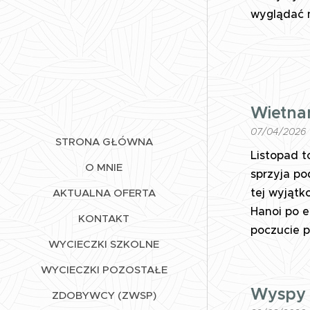
wyglądać n
Wietna
07/04/2026
STRONA GŁÓWNA
Listopad t
O MNIE
sprzyja po
tej wyjątk
AKTUALNA OFERTA
Hanoi po e
KONTAKT
poczucie p
WYCIECZKI SZKOLNE
WYCIECZKI POZOSTAŁE
Wyspy K
ZDOBYWCY (ZWSP)