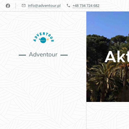
info@adventour.pl
+48 734 724 682
Ak
Adventour