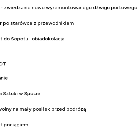
w - zwiedzanie nowo wyremontowanego dźwigu portoweg
r po starówce z przewodnikiem
t do Sopotu i obiadokolacja
POT
anie
a Sztuki w Spocie
wolny na mały posiłek przed podróżą
́t pociągiem