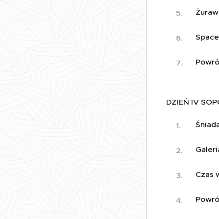
Żura
Space
Powró
DZIEŃ IV SO
Śniad
Galeri
Czas 
Powro