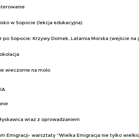
terowanie
isko w Sopocie (lekcja edukacyjna)
 po Sopocie: Krzywy Domek, Latarnia Morska (wejście na g
okolacja
cie wieczorne na molo
NIA
anie
łyskawica wraz z oprowadzaniem
 Emigracji- warsztaty "Wielka Emigracja nie tylko wielki