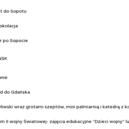
́t do Sopotu
okolacja
r po Sopocie
ŃSK
anie
d do Gdańska
liwski wraz grotami szeptów, mini palmiarnią i katedrą
 II wojny Światowej- zajęcia edukacyjne "Dzieci wojny"