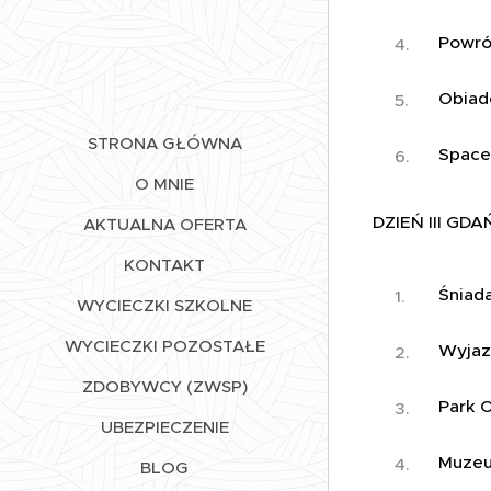
Powro
Obiad
STRONA GŁÓWNA
Space
O MNIE
DZIEŃ III GDA
AKTUALNA OFERTA
KONTAKT
Śniad
WYCIECZKI SZKOLNE
WYCIECZKI POZOSTAŁE
Wyjaz
ZDOBYWCY (ZWSP)
Park O
UBEZPIECZENIE
Muzeum
BLOG