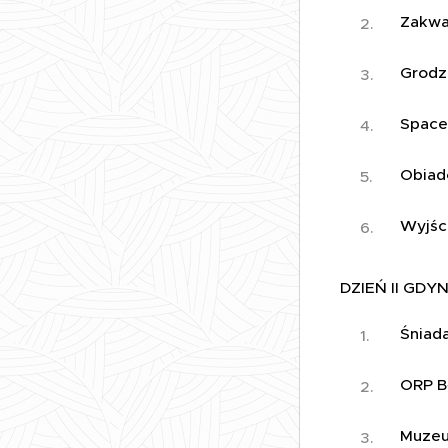
Zakwa
Grodz
Spacer
Obiad
Wyjś
DZIEŃ II GDY
Śniad
ORP B
Muzeum