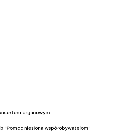
 z koncertem organowym
 lub "Pomoc niesiona współobywatelom"