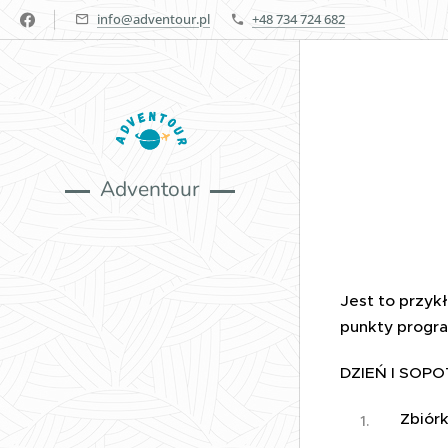
info@adventour.pl
+48 734 724 682
Adventour
Jest to przyk
punkty progra
DZIEŃ I SOPO
Zbiór