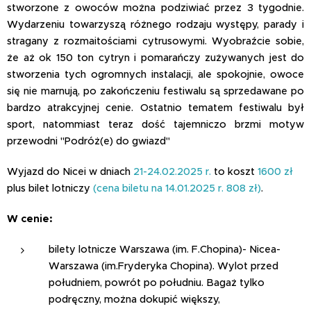
stworzone z owoców można podziwiać przez 3 tygodnie.
Wydarzeniu towarzyszą różnego rodzaju występy, parady i
stragany z rozmaitościami cytrusowymi. Wyobraźcie sobie,
że aż ok 150 ton cytryn i pomarańczy zużywanych jest do
stworzenia tych ogromnych instalacji, ale spokojnie, owoce
się nie marnują, po zakończeniu festiwalu są sprzedawane po
bardzo atrakcyjnej cenie. Ostatnio tematem festiwalu był
sport, natommiast teraz dość tajemniczo brzmi motyw
przewodni "Podróż(e) do gwiazd"
Wyjazd do Nicei w dniach
21-24.02.2025 r.
to
koszt
1600 zł
plus bilet lotniczy
(cena biletu na 14.01.2025 r. 808 zł)
.
W cenie:
bilety lotnicze Warszawa (im. F.Chopina)- Nicea-
Warszawa (im.Fryderyka Chopina). Wylot przed
południem, powrót po południu. Bagaż tylko
podręczny, można dokupić większy,