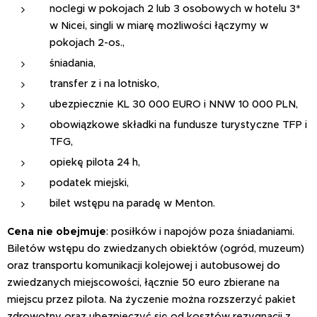
noclegi w pokojach 2 lub 3 osobowych w hotelu 3*
w Nicei, singli w miarę możliwości łączymy w
pokojach 2-os.,
śniadania,
transfer z i na lotnisko,
ubezpiecznie KL 30 000 EURO i NNW 10 000 PLN,
obowiązkowe składki na fundusze turystyczne TFP i
TFG,
opiekę pilota 24 h,
podatek miejski,
bilet wstępu na paradę w Menton.
Cena nie obejmuje
: posiłków i napojów poza śniadaniami.
Biletów wstępu do zwiedzanych obiektów (ogród, muzeum)
oraz transportu komunikacji kolejowej i autobusowej do
zwiedzanych miejscowości, łącznie 50 euro zbierane na
miejscu przez pilota. Na życzenie można rozszerzyć pakiet
zdrowotny oraz ubezpieczyć się od kosztów rezygnacji z