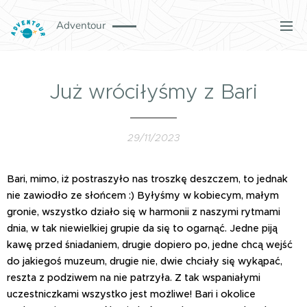
Adventour
Już wróciłyśmy z Bari
29/11/2023
Bari, mimo, iż postraszyło nas troszkę deszczem, to jednak
nie zawiodło ze słońcem :) Byłyśmy w kobiecym, małym
gronie, wszystko działo się w harmonii z naszymi rytmami
dnia, w tak niewielkiej grupie da się to ogarnąć. Jedne piją
kawę przed śniadaniem, drugie dopiero po, jedne chcą wejść
do jakiegoś muzeum, drugie nie, dwie chciały się wykąpać,
reszta z podziwem na nie patrzyła. Z tak wspaniałymi
uczestniczkami wszystko jest możliwe! Bari i okolice