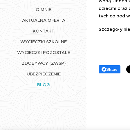
wodą. Jeden z
dziećm
i oraz
O MNIE
tych co pod 
AKTUALNA OFERTA
Szczegóły ni
KONTAKT
WYCIECZKI SZKOLNE
WYCIECZKI POZOSTAŁE
ZDOBYWCY (ZWSP)
Share
UBEZPIECZENIE
BLOG