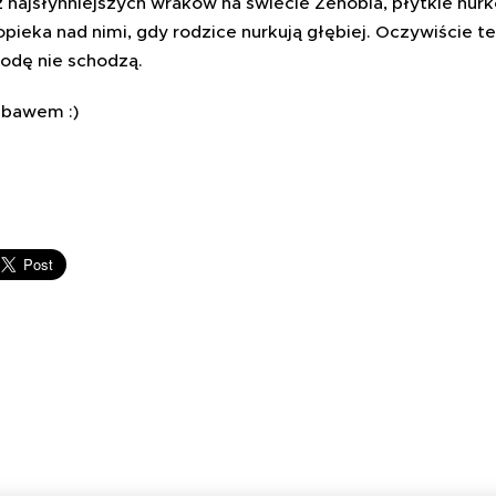
 najsłynniejszych wraków na świecie Zenobia, płytkie nur
 opieka nad nimi, gdy rodzice nurkują głębiej. Oczywiście te
wodę nie schodzą.
ebawem :)