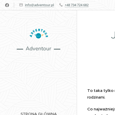
info@adventour.pl
+48 734 724 682
Adventour
To taka tylko
rodzinami.
Co najważniej
STRONA GŁÓWNA