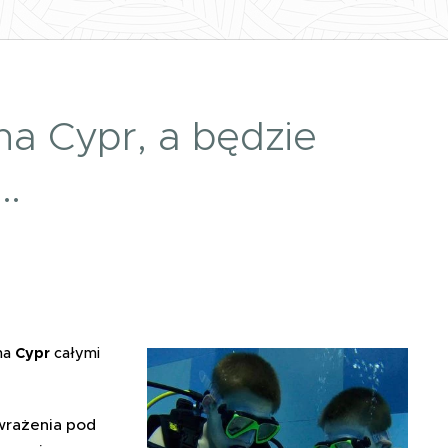
na Cypr, a będzie
..
na
Cypr
całymi
wrażenia pod