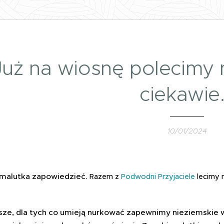
Już na wiosnę polecimy 
ciekawie.
10/01/2024
 malutka zapowiedzieć.
Razem z
Podwodni Przyjaciele
lecimy 
sze, dla tych co umieją nurkować zapewnimy nieziemskie 